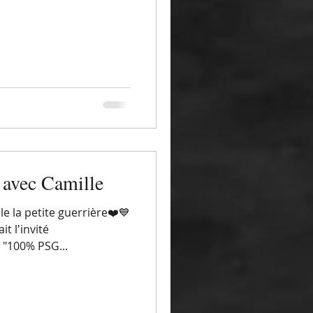
avec Camille
e la petite guerrière❤️💙
it l'invité
n "100% PSG...