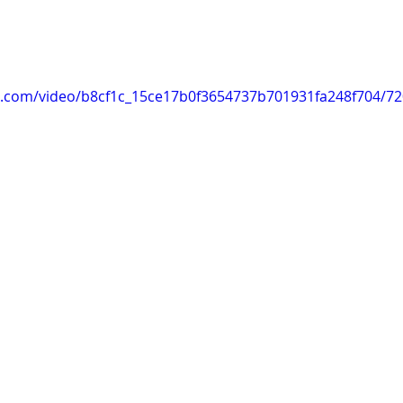
tic.com/video/b8cf1c_15ce17b0f3654737b701931fa248f704/7