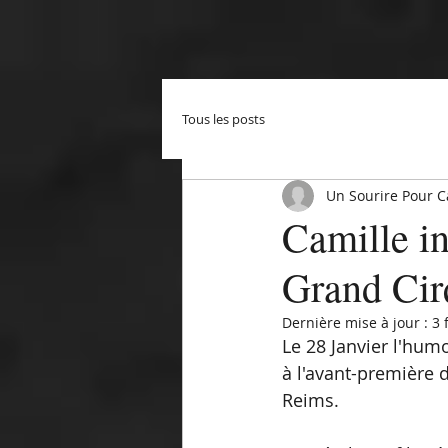
Tous les posts
Un Sourire Pour C
Camille in
Grand Cir
Dernière mise à jour :
3 
Le 28 Janvier l'humo
à l'avant-première 
Reims.