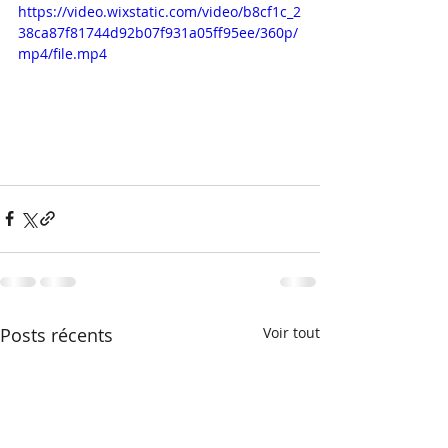
https://video.wixstatic.com/video/b8cf1c_2
38ca87f81744d92b07f931a05ff95ee/360p/
mp4/file.mp4
Posts récents
Voir tout