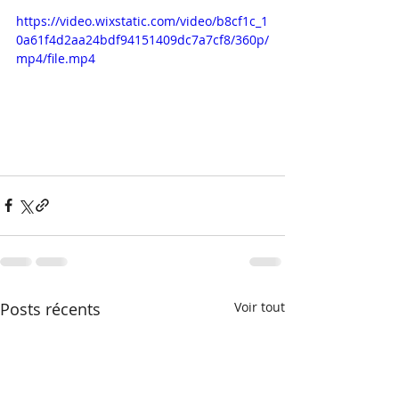
https://video.wixstatic.com/video/b8cf1c_1
0a61f4d2aa24bdf94151409dc7a7cf8/360p/
mp4/file.mp4
Posts récents
Voir tout