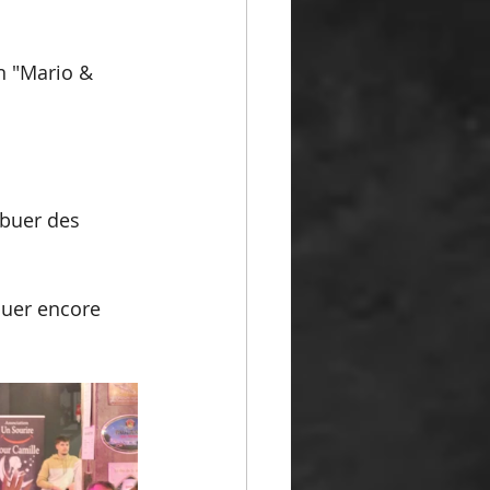
n "Mario & 
ibuer des 
buer encore 