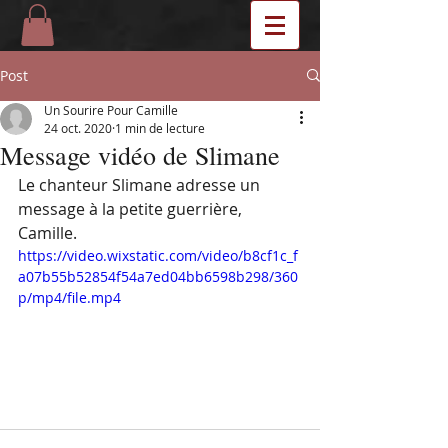
Post
Un Sourire Pour Camille
24 oct. 2020
1 min de lecture
Message vidéo de Slimane
Le chanteur Slimane adresse un 
message à la petite guerrière, 
Camille.
https://video.wixstatic.com/video/b8cf1c_f
a07b55b52854f54a7ed04bb6598b298/360
p/mp4/file.mp4