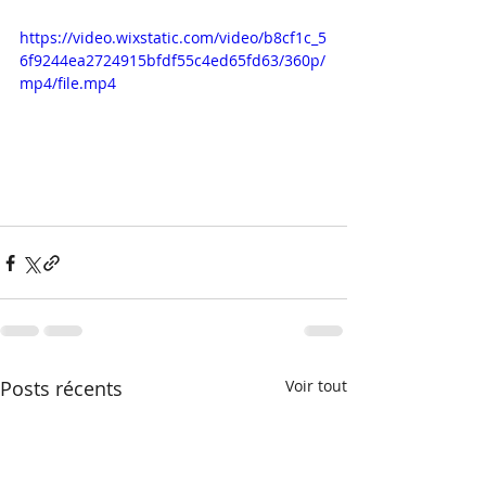
https://video.wixstatic.com/video/b8cf1c_5
6f9244ea2724915bfdf55c4ed65fd63/360p/
mp4/file.mp4
Posts récents
Voir tout