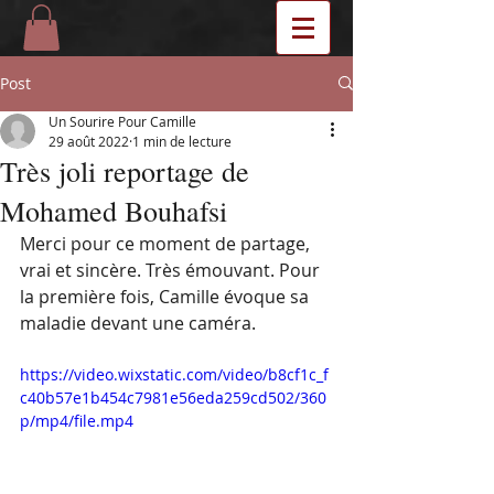
Post
Un Sourire Pour Camille
29 août 2022
1 min de lecture
Très joli reportage de
Mohamed Bouhafsi
Merci pour ce moment de partage, 
vrai et sincère. Très émouvant. Pour 
la première fois, Camille évoque sa 
maladie devant une caméra.
https://video.wixstatic.com/video/b8cf1c_f
c40b57e1b454c7981e56eda259cd502/360
p/mp4/file.mp4