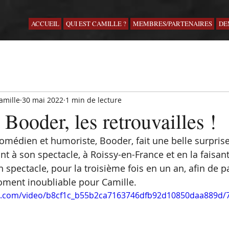
ACCUEIL
QUI EST CAMILLE ?
MEMBRES/PARTENAIRES
DE
amille
30 mai 2022
1 min de lecture
 Booder, les retrouvailles !
omédien et humoriste, Booder, fait une belle surprise 
tant à son spectacle, à Roissy-en-France et en la faisan
n spectacle, pour la troisième fois en un an, afin de p
oment inoubliable pour Camille.
tic.com/video/b8cf1c_b55b2ca7163746dfb92d10850daa889d/